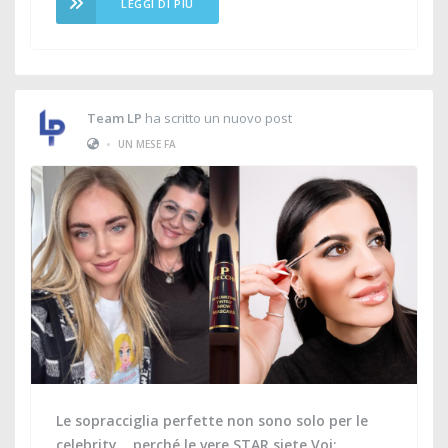
LEGGI DI PIÙ
Team LP
ha scritto un nuovo post
•
UN MESE FA
Le sopracciglia perfette non sono solo per le
celebrity… perché le vere STAR siete Voi: