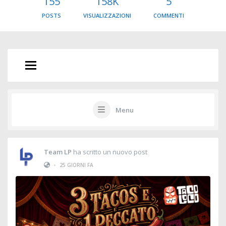
155
158K
5
POSTS
VISUALIZZAZIONI
COMMENTI
Menu
Team LP
ha scritto un nuovo post
•
25 GIORNI FA