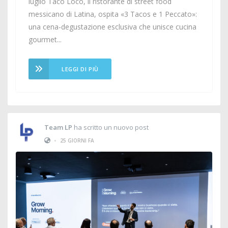
luglio Taco Loco, il ristorante di street food
messicano di Latina, ospita «3 Tacos e 1 Peccato»:
una cena-degustazione esclusiva che unisce cucina
gourmet...
LEGGI DI PIÙ
Team LP
ha scritto un nuovo post
•
25 GIORNI FA