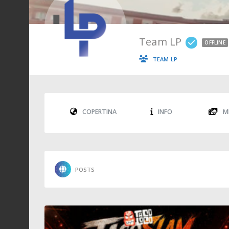
Team LP
OFFLINE
TEAM LP
COPERTINA
INFO
M
POSTS