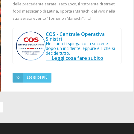
della precedente serata, Taco Loco, il ristorante di street
food messicano di Latina, riporta i Mariachi dal vivo nella
sua serata evento “Tornano i Mariachi”, […]
COS - Centrale Operativa
Sinistri
Nessuno ti spiega cosa succede
dopo un incidente. Eppure è lì che si
decide tutto.
→ Leggi cosa fare subito
LEGGI DI PIÙ