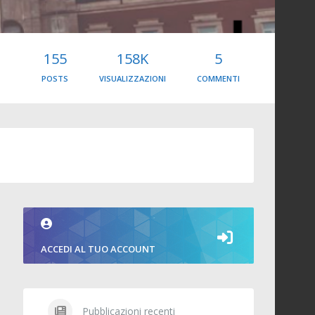
155
158K
5
POSTS
VISUALIZZAZIONI
COMMENTI
ACCEDI AL TUO ACCOUNT
Pubblicazioni recenti