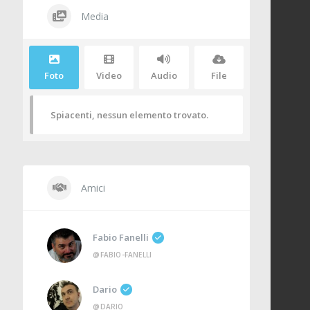
Media
Foto
Video
Audio
File
Spiacenti, nessun elemento trovato.
Amici
Fabio Fanelli
@FABIO-FANELLI
Dario
@DARIO