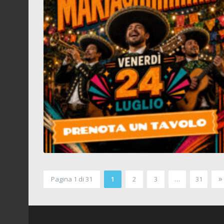
»
Pagina 1 di 31
1
2
3
…
31
2