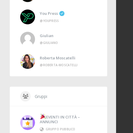
You Press
@YOUPRESS
Giulian
@GIULIANO
Roberta Moscatelli
@ROBERTA-MOSCATELLI
Gruppi
EVENTI IN CITTÀ –
ANNUNCI
GRUPPO PUBBLICO