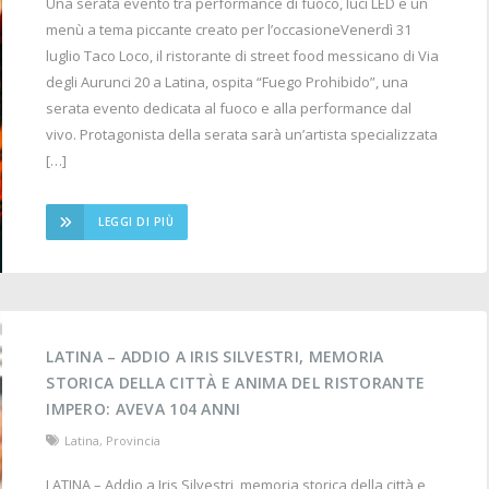
Una serata evento tra performance di fuoco, luci LED e un
menù a tema piccante creato per l’occasioneVenerdì 31
luglio Taco Loco, il ristorante di street food messicano di Via
degli Aurunci 20 a Latina, ospita “Fuego Prohibido”, una
serata evento dedicata al fuoco e alla performance dal
vivo. Protagonista della serata sarà un’artista specializzata
[…]
LEGGI DI PIÙ
LATINA – ADDIO A IRIS SILVESTRI, MEMORIA
STORICA DELLA CITTÀ E ANIMA DEL RISTORANTE
IMPERO: AVEVA 104 ANNI
Latina
,
Provincia
LATINA – Addio a Iris Silvestri, memoria storica della città e