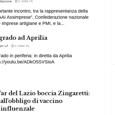
dazione
5 ANNI FA
rtante incontro, tra la rappresentanza della
AI Assimprese”, Confederazione nazionale
e imprese artigiane e PMI, e la...
grado ad Aprilia
am LP
5 ANNI FA
ado in periferia: in diretta da Aprilia
s://youtu.be/ADkO5SVSioA
Tar del Lazio boccia Zingaretti:
all’obbligo di vaccino
tinfluenzale