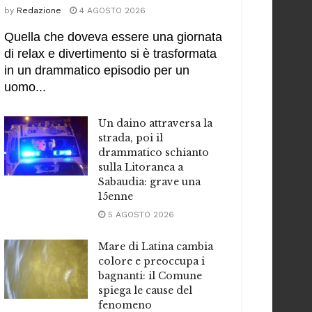
by
Redazione
4 AGOSTO 2026
Quella che doveva essere una giornata
di relax e divertimento si è trasformata
in un drammatico episodio per un
uomo...
Un daino attraversa la
strada, poi il
drammatico schianto
sulla Litoranea a
Sabaudia: grave una
15enne
5 AGOSTO 2026
Mare di Latina cambia
colore e preoccupa i
bagnanti: il Comune
spiega le cause del
fenomeno