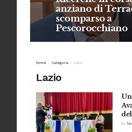
anziano di Terra
scomparso a
Pescorocchiano
Home
Categoria
Lazio
Lazio
Un
Ava
del
by
Te