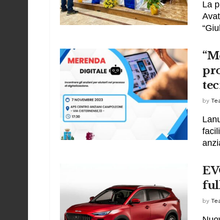
La p
Avat
“Giu
“M
pro
tec
by
Te
Lanu
faci
anzi
EV
ful
by
Te
Nuov