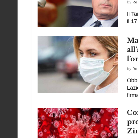
by
Re
Il T
il 17
Ma
all
l’
by
Re
Obbl
Lazi
firm
Cor
pre
Zin