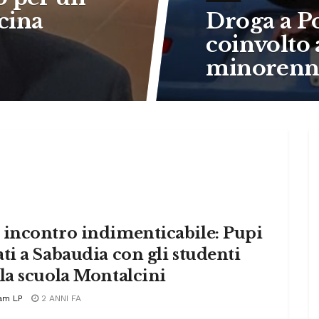
cina
Droga a Po
coinvolto
minorenn
 incontro indimenticabile: Pupi
ti a Sabaudia con gli studenti
la scuola Montalcini
am LP
2 ANNI FA