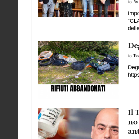
by
Re
Impo
“CLA
dell
De
by
Te
Degr
http
Il 
no 
an