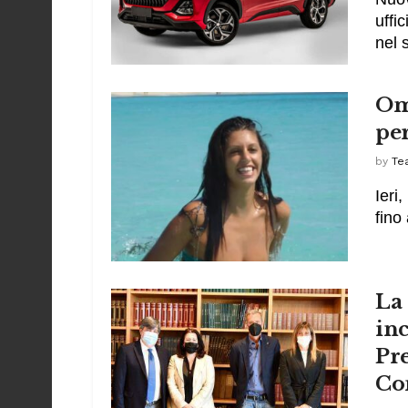
uffi
nel 
Om
per
by
Te
Ieri
fino 
La
in
Pre
Co