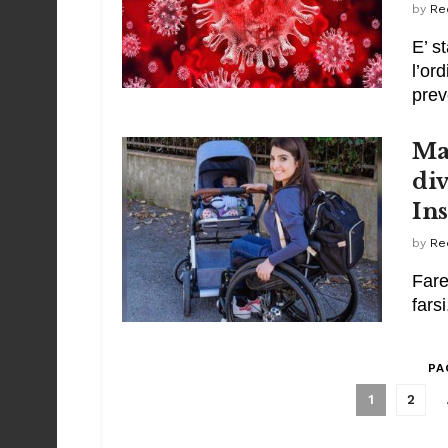
by
Re
E’ s
l’or
prev
Ma
div
In
by
Re
Fare
fars
PA
1
2