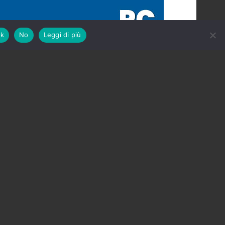
k
No
Leggi di più
on nel pontino: