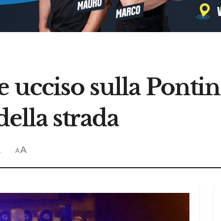
 ucciso sulla Pontin
della strada
A
a
A