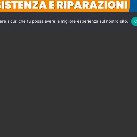
ere sicuri che tu possa avere la migliore esperienza sul nostro sito.
O
e tra scooter e cami
nte una 17enne