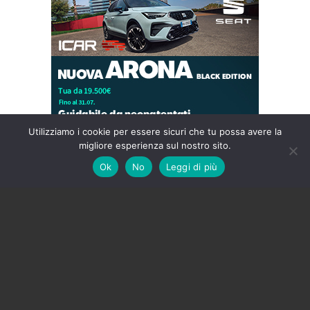
Utilizziamo i cookie per essere sicuri che tu possa avere la
migliore esperienza sul nostro sito.
Ok
No
Leggi di più
Home
Provincia
Due gravi episodi in
poche ore sulla Pontina:
scontro tra auto e moto a