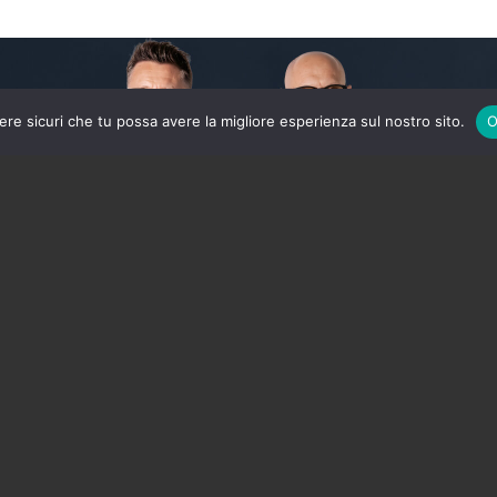
ere sicuri che tu possa avere la migliore esperienza sul nostro sito.
O
ra ex compagni: morto