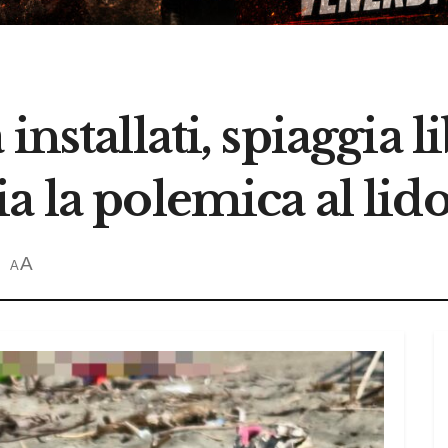
installati, spiaggia l
a la polemica al lido
A
A