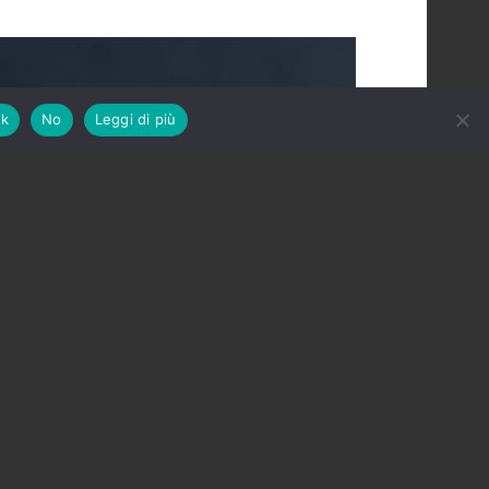
k
No
Leggi di più
 il padre della