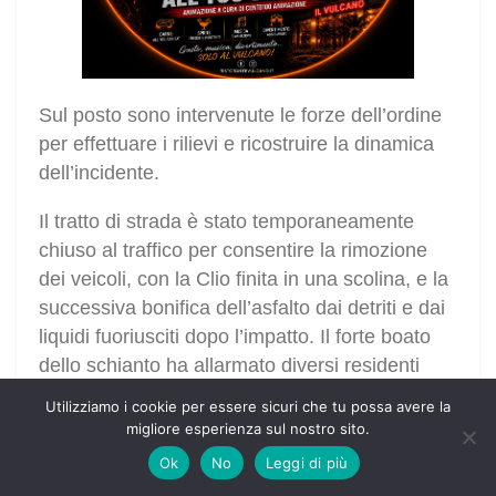
Sul posto sono intervenute le forze dell’ordine
per effettuare i rilievi e ricostruire la dinamica
dell’incidente.
Il tratto di strada è stato temporaneamente
chiuso al traffico per consentire la rimozione
dei veicoli, con la Clio finita in una scolina, e la
successiva bonifica dell’asfalto dai detriti e dai
liquidi fuoriusciti dopo l’impatto. Il forte boato
dello schianto ha allarmato diversi residenti
della zona, che hanno subito dato l’allarme ai
Utilizziamo i cookie per essere sicuri che tu possa avere la
soccorsi.
migliore esperienza sul nostro sito.
Ok
No
Leggi di più
COS - Centrale Operativa