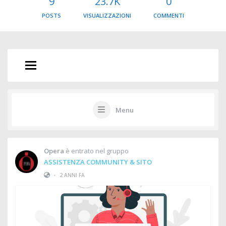
9
23.7K
0
POSTS
VISUALIZZAZIONI
COMMENTI
Menu
Opera
è entrato nel gruppo
ASSISTENZA COMMUNITY & SITO
•
2 ANNI FA