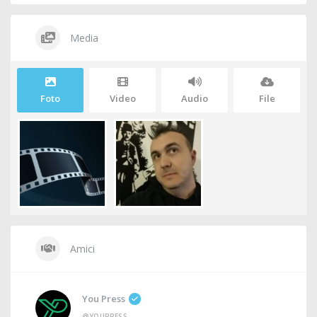
Media
Foto
Video
Audio
File
Amici
You Press
@YOUPRESS