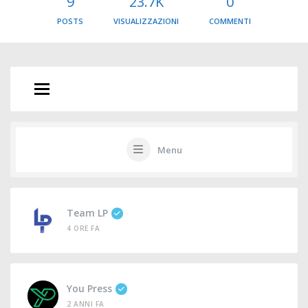
9
23.7K
0
POSTS
VISUALIZZAZIONI
COMMENTI
Menu
Team LP
4 ORE FA
You Press
2 ANNI FA