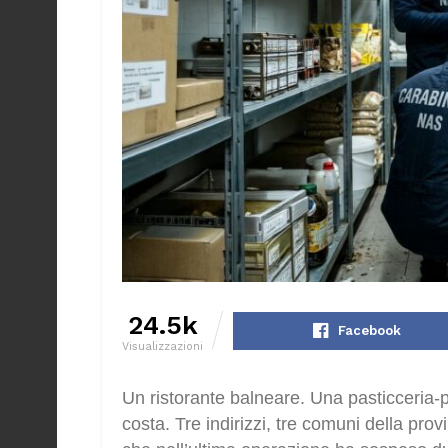
24.5k
Facebook
Visualizzazioni
Un ristorante balneare. Una pasticceria-pi
costa. Tre indirizzi, tre comuni della provi