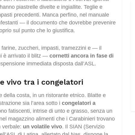
anno piastrelle divelte e ingiallite. Teglie e
i impasti precedenti. Manca perfino, nel manuale
infestanti — il documento che dovrebbe prevenire
prio sul punto che lo giustifica.
: farine, zuccheri, impasti, tramezzini e — il
i è arrivato il blitz —
cornetti ancora in fase di
ospensione immediata disposta dall’ASL.
le vivo tra i congelatori
 della costa, in un ristorante etnico. Blatte e
trazione sia l’area sotto i
congelatori a
no fatiscenti, intrise di unto e grasso, senza un
nel magazzino alimenti che i Carabinieri trovano
n verbale:
un volatile vivo
. Il SIAN (Servizio
ell’ASL di Latina, allertato dal Nas, dispone la