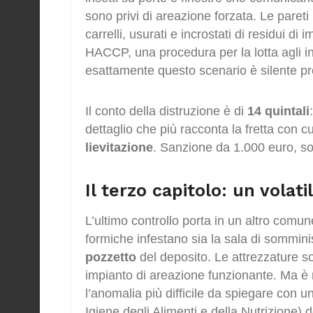
sono privi di areazione forzata. Le pareti h
carrelli, usurati e incrostati di residui d
HACCP, una procedura per la lotta agli 
esattamente questo scenario è silente pro
Il conto della distruzione è di
14 quintali
dettaglio che più racconta la fretta con cu
lievitazione
. Sanzione da 1.000 euro, s
Il terzo capitolo: un volati
L’ultimo controllo porta in un altro comune
formiche infestano sia la sala di somminis
pozzetto
del deposito. Le attrezzature so
impianto di areazione funzionante. Ma è 
l’anomalia più difficile da spiegare con u
Igiene degli Alimenti e della Nutrizione) d