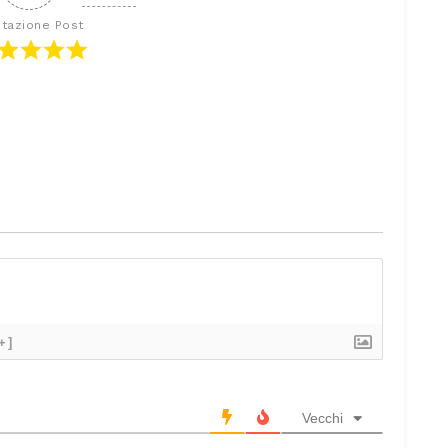
utazione Post
+]
Vecchi