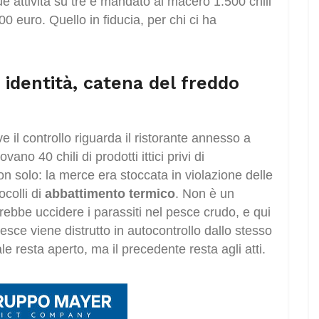
 attività su tre e mandato al macero 1.500 chili
000 euro. Quello in fiducia, per chi ci ha
 identità, catena del freddo
e il controllo riguarda il ristorante annesso a
vano 40 chili di prodotti ittici privi di
n solo: la merce era stoccata in violazione delle
colli di
abbattimento termico
. Non è un
rebbe uccidere i parassiti nel pesce crudo, e qui
esce viene distrutto in autocontrollo dallo stesso
le resta aperto, ma il precedente resta agli atti.