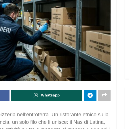
Whatsapp
zzeria nell’entroterra. Un ristorante etnico sulla
ncia, un solo filo che li unisce: il Nas di Latina,