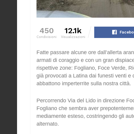
450
12.1k
Facebo
Condivisioni
Visualizzazioni
Fatte passare alcune ore dall’allerta aranc
armati di coraggio e con un gran dispiace
rispettive zone: Fogliano, Foce Verde, R
già provocati a Latina dai funesti venti e 
abbattono imperterrite sulla nostra città.
Percorrendo Via del Lido in direzione Fo
Fogliano che sembra aver prepotentement
mediamente esteso, costringendo gli auto
alternato.