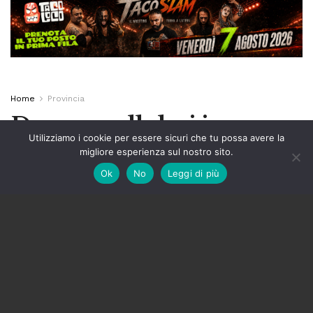
Home
Provincia
Droga e cellulari in
Utilizziamo i cookie per essere sicuri che tu possa avere la
carcere: sei arresti,
migliore esperienza sul nostro sito.
Ok
No
Leggi di più
coinvolta anche la
provincia di Latina
A
by
Redazione
28 Luglio 2025
A