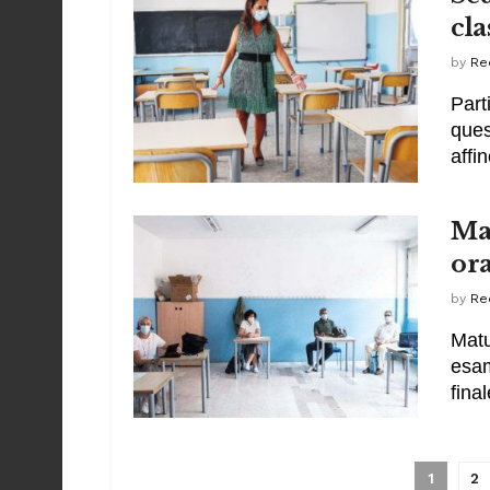
cla
by
Re
Part
ques
affi
Mat
ora
by
Re
Matu
esam
fina
1
2