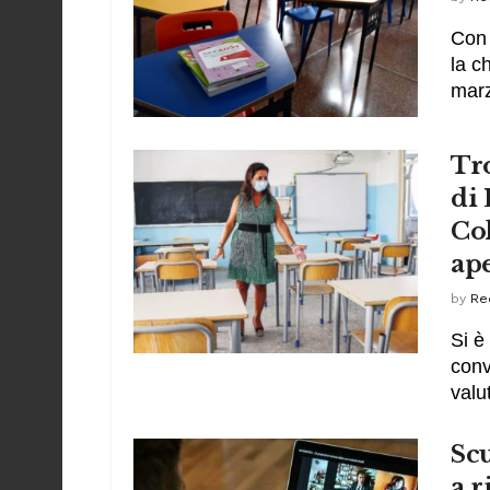
Con 
la c
marz
Tro
di 
Co
ape
by
Re
Si è
conv
valut
Scu
a r