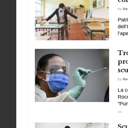
by
Re
Patr
dell
l’ape
Tr
pro
sc
by
Re
La c
Rocc
"Pur
...
Scu