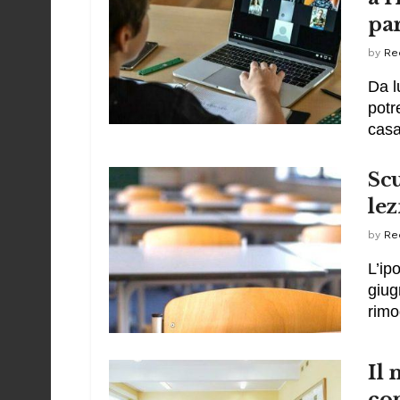
pa
by
Re
Da l
potr
casa.
Sc
lez
by
Re
L’ip
giug
rimo
Il 
con