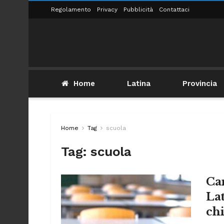
Regolamento
Privacy
Pubblicità
Contattaci
Home
Latina
Provincia
Home
Tag
scuola
Tag:
scuola
Car
Lat
chi