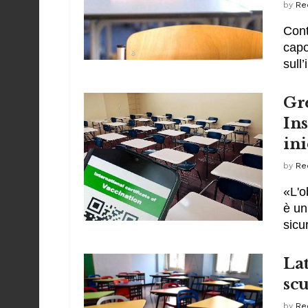
by
Re
Cont
capo
sull’
Gre
Ins
ini
by
Re
«L'o
è un
sicu
Lat
scu
by
Re