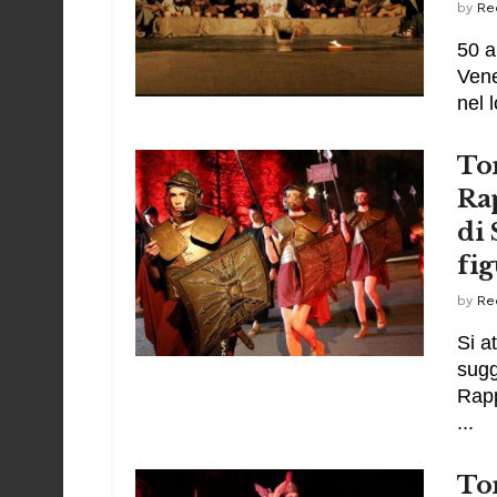
by
Re
50 a
Vene
nel l
Tor
Ra
di 
fig
by
Re
Si a
sugg
Rapp
...
Tor