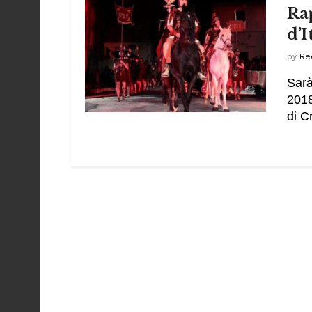
Ra
d’I
by
Re
Sarà
2018
di Cr