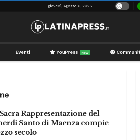
giovedì, Agosto 6, 2026
Eventi
YouPress
Communi
New
one
 Sacra Rappresentazione del
nerdì Santo di Maenza compie
zzo secolo