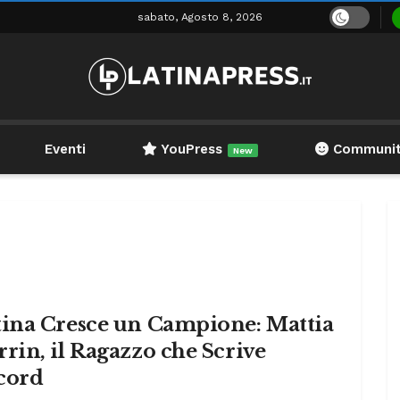
sabato, Agosto 8, 2026
Eventi
YouPress
Communi
New
tina Cresce un Campione: Mattia
rin, il Ragazzo che Scrive
cord