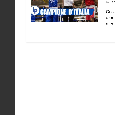
by
Fab
Ci s
gior
a col