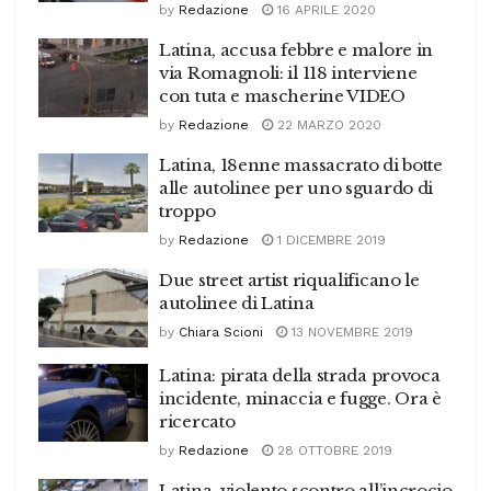
by
Redazione
16 APRILE 2020
Latina, accusa febbre e malore in
via Romagnoli: il 118 interviene
con tuta e mascherine VIDEO
by
Redazione
22 MARZO 2020
Latina, 18enne massacrato di botte
alle autolinee per uno sguardo di
troppo
by
Redazione
1 DICEMBRE 2019
Due street artist riqualificano le
autolinee di Latina
by
Chiara Scioni
13 NOVEMBRE 2019
Latina: pirata della strada provoca
incidente, minaccia e fugge. Ora è
ricercato
by
Redazione
28 OTTOBRE 2019
Latina, violento scontro all’incrocio