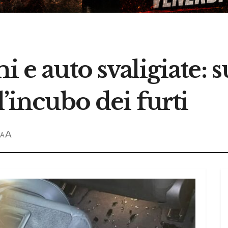
mi e auto svaligiate:
l’incubo dei furti
A
A