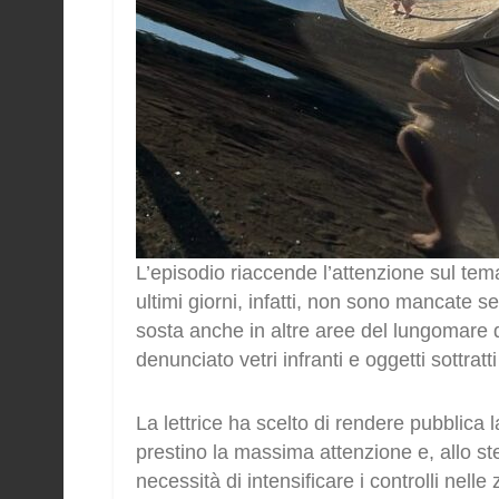
L’episodio riaccende l’attenzione sul tema
ultimi giorni, infatti, non sono mancate s
sosta anche in altre aree del lungomare 
denunciato vetri infranti e oggetti sottratti
La lettrice ha scelto di rendere pubblica l
prestino la massima attenzione e, allo st
necessità di intensificare i controlli ne