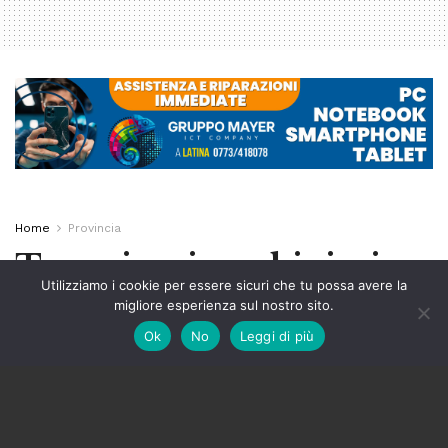
Home
Provincia
Terracina, i carabinieri
Utilizziamo i cookie per essere sicuri che tu possa avere la
arrestano 4 persone: c’è
migliore esperienza sul nostro sito.
Ok
No
Leggi di più
anche il vicesindaco
A
by
Redazione
14 Gennaio 2022
A