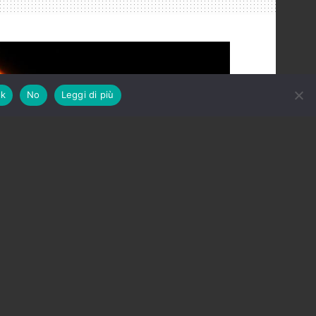
k
No
Leggi di più