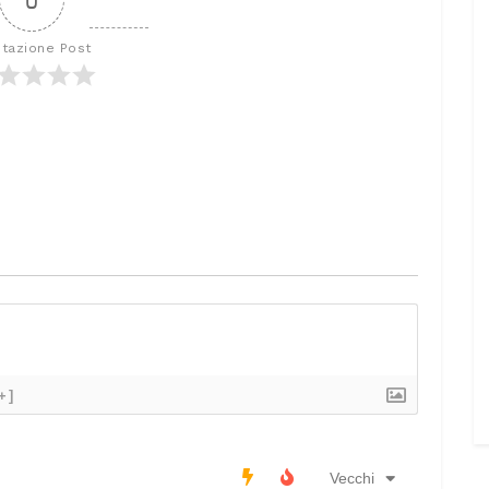
utazione Post
+]
Vecchi