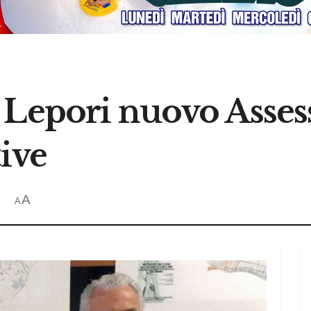
 Lepori nuovo Assess
tive
A
A