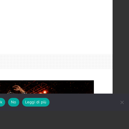
k
No
Leggi di più