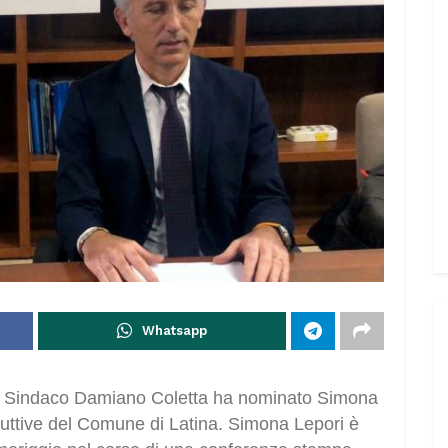
Whatsapp
 il Sindaco Damiano Coletta ha nominato Simona
duttive del Comune di Latina. Simona Lepori è