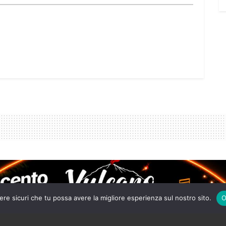
ere sicuri che tu possa avere la migliore esperienza sul nostro sito.
O