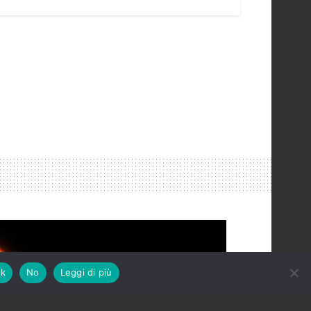
k
No
Leggi di più