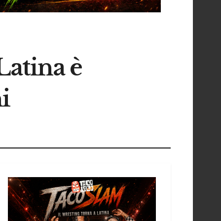
Latina è
i