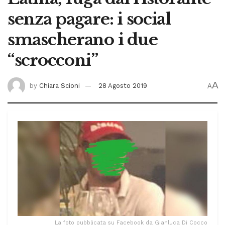
senza pagare: i social
smascherano i due
“scrocconi”
A
by
Chiara Scioni
28 Agosto 2019
A
La foto pubblicata su Facebook da Gianluca Di Cocco