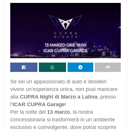
Se sei un appassionato di auto e desideri
vivere un’esperienza unica, non puoi mancare
alla
CUPRA Night di Marzo a Latina
, presso
l’
ICAR CUPRA Garage
!
Per la notte del
13 marzo
, la nostra
concessionaria si trasformerà in un ambiente
esclusivo e coinvolgente, dove potrai scoprire