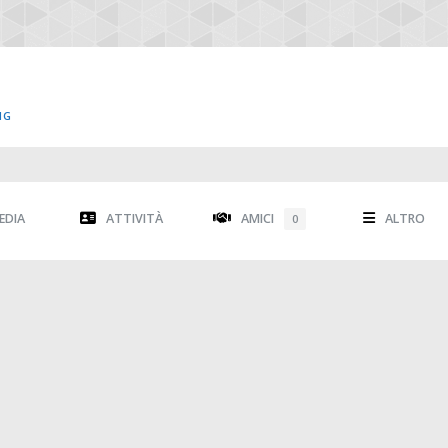
NG
EDIA
ATTIVITÀ
AMICI
ALTRO
0