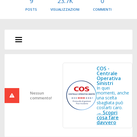
9
23.7K
0
POSTS
VISUALIZZAZIONI
COMMENTI
COS -
Centrale
Operativa
Sinistri
In quei
momenti, anche
Nessun
una scelta
commento!
sbagliata può
costarti caro.
→ Scopri
cosa fare
davvero