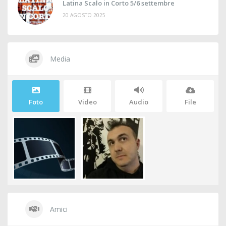
Latina Scalo in Corto 5/6 settembre
20 AGOSTO 2025
Media
Foto
Video
Audio
File
Amici