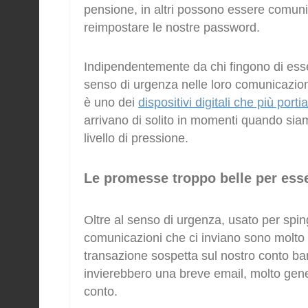
pensione, in altri possono essere comuni
reimpostare le nostre password.
Indipendentemente da chi fingono di esser
senso di urgenza nelle loro comunicazion
è uno dei
dispositivi digitali che più port
arrivano di solito in momenti quando siam
livello di pressione.
Le promesse troppo belle per ess
Oltre al senso di urgenza, usato per sping
comunicazioni che ci inviano sono molto d
transazione sospetta sul nostro conto ban
invierebbero una breve email, molto gener
conto.