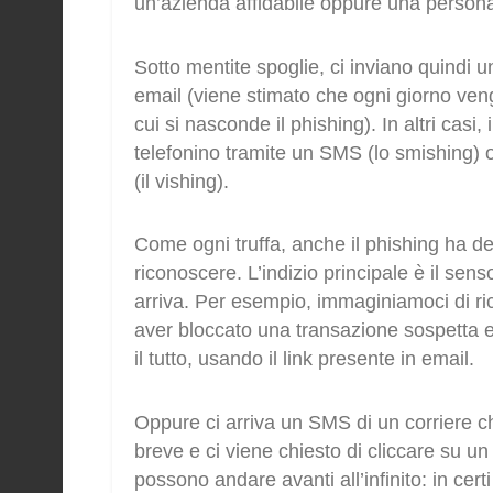
un’azienda affidabile oppure una perso
Sotto mentite spoglie, ci inviano quindi u
email (viene stimato che ogni giorno veng
cui si nasconde il phishing). In altri casi,
telefonino tramite un SMS (lo smishing) o
(il vishing).
Come ogni truffa, anche il phishing ha degl
riconoscere. L’indizio principale è il se
arriva. Per esempio, immaginiamoci di ri
aver bloccato una transazione sospetta e
il tutto, usando il link presente in email.
Oppure ci arriva un SMS di un corriere c
breve e ci viene chiesto di cliccare su un
possono andare avanti all’infinito: in cer