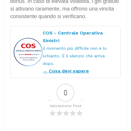
bonus. In caso di elevata volatilità, i giri gratuiti
si attivano raramente, ma offrono una vincita
consistente quando si verificano.
COS - Centrale Operativa
Sinistri
Il momento più difficile non è lo
schianto. È il silenzio che arriva
dopo.
→ Cosa devi sapere
0
Valutazione Post