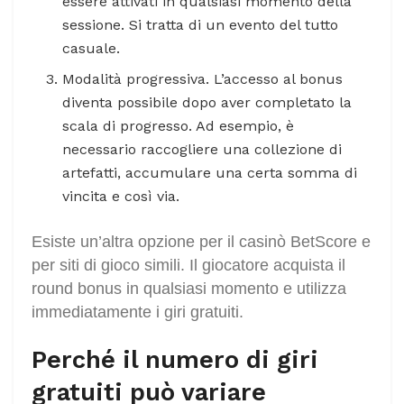
essere attivati in qualsiasi momento della
sessione. Si tratta di un evento del tutto
casuale.
Modalità progressiva. L’accesso al bonus
diventa possibile dopo aver completato la
scala di progresso. Ad esempio, è
necessario raccogliere una collezione di
artefatti, accumulare una certa somma di
vincita e così via.
Esiste un’altra opzione per il casinò BetScore e
per siti di gioco simili. Il giocatore acquista il
round bonus in qualsiasi momento e utilizza
immediatamente i giri gratuiti.
Perché il numero di giri
gratuiti può variare