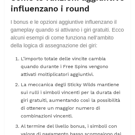
influenzano i round
I bonus e le opzioni aggiuntive influenzano il
gameplay quando si attivano i giri gratuiti. Ecco
alcuni esempi di come funziona nell’ambito
della logica di assegnazione dei giri:
L’importo totale delle vincite cambia
quando durante i Free Spins vengono
attivati moltiplicatori aggiuntivi.
La meccanica degli Sticky Wilds mantiene
sui rulli i simboli vincenti per la durata dei
giri gratuiti, aumentando così la possibilità
di ottenere un maggior numero di
combinazioni vincenti.
Al termine del livello bonus, i simboli con
valore di pagamento basso scompaiono dai