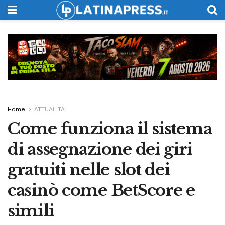
Home
ATTUALITA'
Come funziona il sistema
di assegnazione dei giri
gratuiti nelle slot dei
casinò come BetScore e
simili