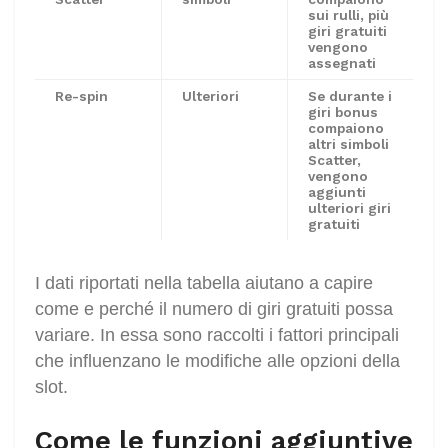
sui rulli, più
giri gratuiti
vengono
assegnati
Re-spin
Ulteriori
Se durante i
giri bonus
compaiono
altri simboli
Scatter,
vengono
aggiunti
ulteriori giri
gratuiti
I dati riportati nella tabella aiutano a capire
come e perché il numero di giri gratuiti possa
variare. In essa sono raccolti i fattori principali
che influenzano le modifiche alle opzioni della
slot.
Come le funzioni aggiuntive