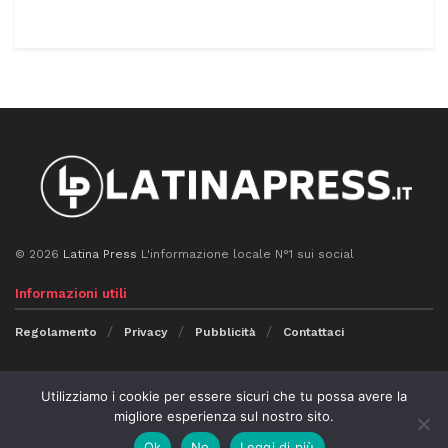
© 2026
Latina Press
L'informazione locale N°1 sui social
Informazioni utili
Regolamento
Privacy
Pubblicità
Contattaci
Seguici
Utilizziamo i cookie per essere sicuri che tu possa avere la
migliore esperienza sul nostro sito.
Ok
No
Leggi di più