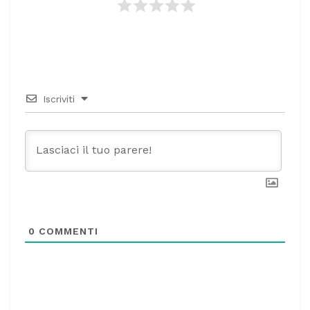
Iscriviti
0
COMMENTI