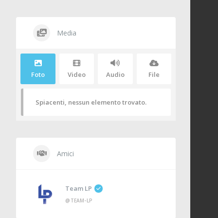
Media
Foto
Video
Audio
File
Spiacenti, nessun elemento trovato.
Amici
Team LP
@TEAM-LP