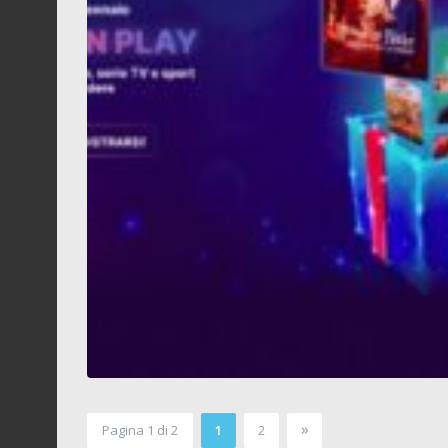
»
Pagina 1 di 2
1
2